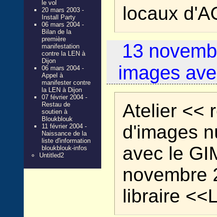
le vol
locaux d'A
20 mars 2003 -
Install Party
06 mars 2004 -
Bilan de la
première
13 novembr
manifestation
contre la LEN à
Dijon
images av
06 mars 2004 -
Appel à
manifester contre
la LEN à Dijon
07 février 2004 -
Atelier << 
Restau de
soutien à
Bloukblouk
d'images 
11 février 2004 -
Naissance de la
liste d'information
avec le GI
bloukblouk-infos
Untitled2
novembre 2
libraire <<