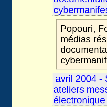
cybermanifes
Popouri, F
médias rési
documentat
cybermanif
avril 2004 - 
ateliers mes
électronique