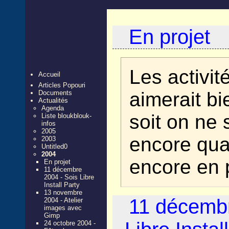
En projet
Les activit
Accueil
Articles Popouri
aimerait bi
Documents
Actualités
Agenda
soit on ne 
Liste bloukblouk-
infos
2005
encore quan
2003
Untitled0
2004
encore en 
En projet
11 décembre
2004 - Sois Libre
Install Party
13 novembre
11 décembr
2004 - Atelier
images avec
Gimp
24 octobre 2004 -