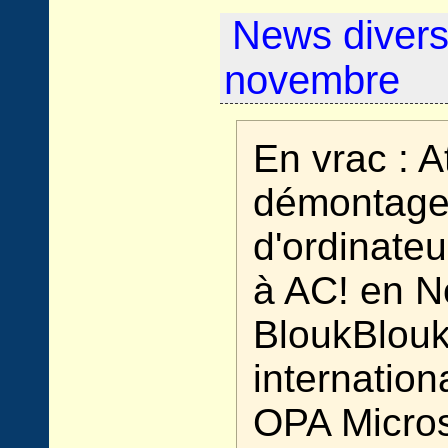
News divers
novembre
En vrac : A
démontag
d'ordinateur
à AC! en 
BloukBlou
internation
OPA Micros