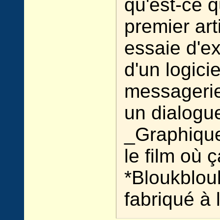
qu'est-ce q
premier art
essaie d'exp
d'un logici
messagerie 
un dialogu
_Graphiqu
le film où 
*Bloukblouk
fabriqué à 