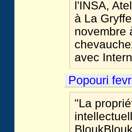
l'INSA, Ate
à La Gryffe
novembre à
chevauchez
avec Intern
Popouri fevr
"La proprié
intellectuel
BloukBlouk