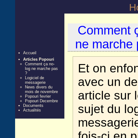
H
Comment ç
ne marche 
Accueil
Articles Popouri
Comment ça no-
Et on enfon
log ne marche pas
?
avec un d
Logiciel de
messagerie
News divers du
article sur
mois de novembre
Popouri fevrier
Popouri Decembre
sujet du lo
Documents
Actualités
messagerie
fois-ci en 